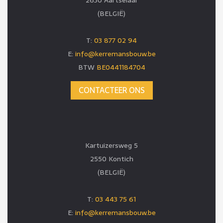
2630 Aartselaar
(BELGIË)
T:
03 877 02 94
E:
info@kerremansbouw.be
BTW
BE0441184704
CONTACTEER ONS
Kartuizersweg 5
2550 Kontich
(BELGIË)
T:
03 443 75 61
E:
info@kerremansbouw.be