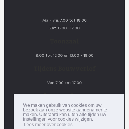
Ma - vrij: 7:00 tot 18:00
Zat: 8:00 -12:00
Toonzaal
8:00 tot 12:00 en 13:00 - 18:00
Tijdens Bouwverlof
Van 7:00 tot 17:00
Sluitingsdagen
We maken gebruik van cookies om uw
Maandag 14 augustus 2023
bezoek aan onze website aangenamer te
maken. Uiteraard kan u ten alle tijden uw
Dinsdag 15 augustus 2023
instellingen voor cookies wijzigen.
Lees meer over cookies