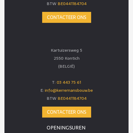
BTW
BE0441184704
CONTACTEER ONS
Kartuizersweg 5
2550 Kontich
(BELGIË)
T:
03 443 75 61
E:
info@kerremansbouw.be
BTW
BE0441184704
CONTACTEER ONS
OPENINGSUREN