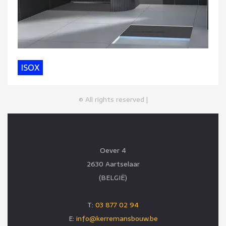
ISOX
© All rights reserved |
Oever 4
2630 Aartselaar
(BELGIË)
T:
03 877 02 94
E:
info@kerremansbouw.be