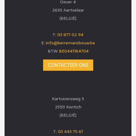
Oever 4
2630 Aartselaar
(BELGIË)
T:
03 877 02 94
E:
info@kerremansbouw.be
BTW
BE0441184704
CONTACTEER ONS
Kartuizersweg 5
2550 Kontich
(BELGIË)
T:
03 443 75 61