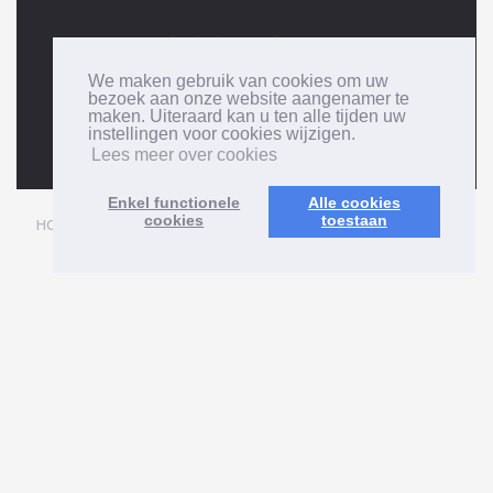
Sluitingsdagen
We maken gebruik van cookies om uw
Maandag 14 augustus 2023
bezoek aan onze website aangenamer te
maken. Uiteraard kan u ten alle tijden uw
Dinsdag 15 augustus 2023
instellingen voor cookies wijzigen.
Lees meer over cookies
Enkel functionele
Alle cookies
cookies
toestaan
AANBOD
SPECIALISATIE
NIEUW
CONTACT
HOME
BROCHURES